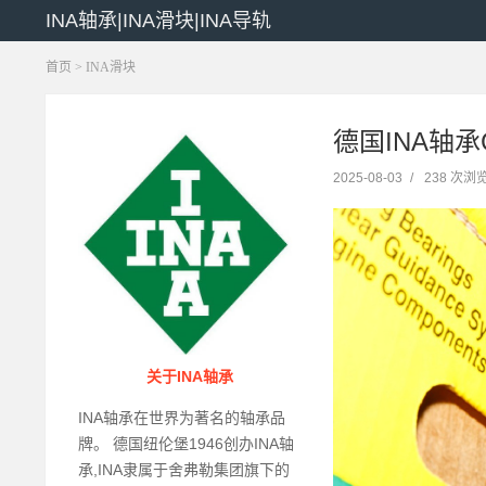
INA轴承|INA滑块|INA导轨
首页
>
INA滑块
德国INA轴承G
2025-08-03
/
238 次浏
关于INA轴承
INA轴承在世界为著名的轴承品
牌。 德国纽伦堡1946创办INA轴
承,INA隶属于舍弗勒集团旗下的