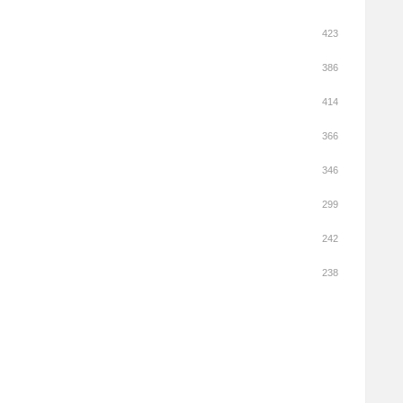
423
386
414
366
346
299
242
238