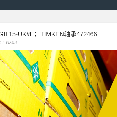
IL15-UK#E；TIMKEN轴承472466
览
/
INA滑块